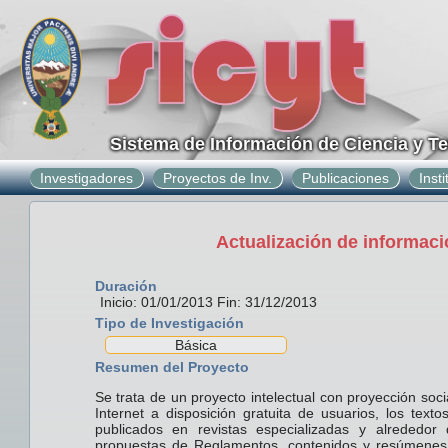
Sistema de Información de Ciencia y T
Investigadores
Proyectos de Inv.
Publicaciones
Inst
Actualización de informaci
Duración
Inicio: 01/01/2013 Fin: 31/12/2013
Tipo de Investigación
Básica
Resumen del Proyecto
Se trata de un proyecto intelectual con proyección so
Internet a disposición gratuita de usuarios, los texto
publicados en revistas especializadas y alrededo
propuestas de Reglamentos, contenidos y resúmenes, c