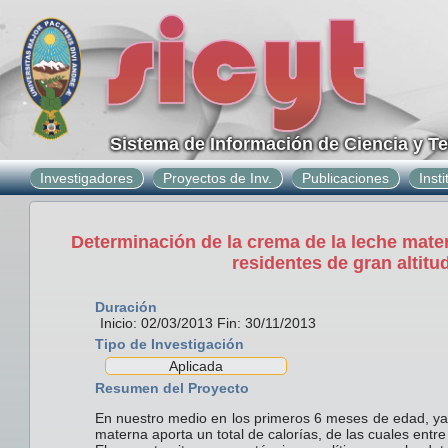
Sistema de Información de Ciencia y T
Investigadores
Proyectos de Inv.
Publicaciones
Inst
Determinación de la crema de la leche mate
residentes de gran altitu
Duración
Inicio: 02/03/2013 Fin: 30/11/2013
Tipo de Investigación
Aplicada
Resumen del Proyecto
En nuestro medio en los primeros 6 meses de edad, ya s
materna aporta un total de calorías, de las cuales entr