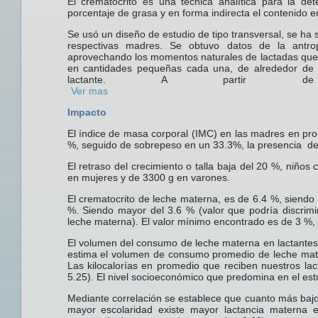
El crematocrito es una técnica analítica para la de
porcentaje de grasa y en forma indirecta el contenido 
Se usó un diseño de estudio de tipo transversal, se ha
respectivas madres. Se obtuvo datos de la antr
aprovechando los momentos naturales de lactadas que l
en cantidades pequeñas cada una, de alrededor de 
lactante. A partir 
Ver mas
Impacto
El índice de masa corporal (IMC) en las madres en pr
%, seguido de sobrepeso en un 33.3%, la presencia de 
El retraso del crecimiento o talla baja del 20 %, niño
en mujeres y de 3300 g en varones.
El crematocrito de leche materna, es de 6.4 %, siend
%. Siendo mayor del 3.6 % (valor que podría discrim
leche materna). El valor mínimo encontrado es de 3 %, 
El volumen del consumo de leche materna en lactantes
estima el volumen de consumo promedio de leche mate
Las kilocalorías en promedio que reciben nuestros lac
5.25). El nivel socioeconómico que predomina en el estu
Mediante correlación se establece que cuanto más bajo
mayor escolaridad existe mayor lactancia materna e