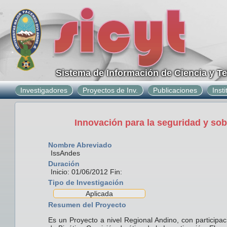
Sistema de Información de Ciencia y T
Investigadores
Proyectos de Inv.
Publicaciones
Inst
Innovación para la seguridad y sob
Nombre Abreviado
IssAndes
Duración
Inicio: 01/06/2012 Fin:
Tipo de Investigación
Aplicada
Resumen del Proyecto
Es un Proyecto a nivel Regional Andino, con participac