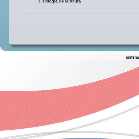
Fisiología de la altura
© Derechos 
sistem