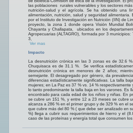
de Bioética-Comisión de ética de la Investigación. El p
las poblaciones rurales vulnerables y los sectores m
nutrición-salud y el agrícola. Se ha obtenido una l
alimentación, nutrición, salud y seguridad alimentaria
por el Instituto de Investigación en Nutrición (IIN) de L
proyecto, la zona 1 donde opera Visión Mundial Bol
Chayanta y Challapata, ubicados en los departamento
Agropecuarias (ALTAGRO), formada por 3 municipios: T
3, com
Ver mas
Impacto
La desnutrición crónica en las 3 zonas es de 32.6
Chuquisaca es de 31.1 %. Se verifica estadísticamen
desnutrición crónica en menores de 2 años; mient
semejante. El desagregado por género, da prevalencia
diferencias estadísticamente significativas. La talla 
mujeres; en La Paz es 37 % vs. 14 % respectivamente 
lo tanto predominante la talla baja en los varones. Es 
encontrado para cada edad de los niños y niñas. En p
se cubre un 151 %, y entre 12 a 23 meses se cubre un
alcanza a 286 % en el primer grupo y de 329 % en el se
que cubre más del 80 % ( que debe ser analizado en su
%) llega a cubrir sus requerimientos de hierro y el (8
caso de las proteínas y energía total que consumen los 