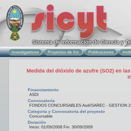
Sistema de Información de Ciencia y T
Investigadores
Proyectos de Inv.
Publicaciones
Inst
Medida del dióxido de azufre (SO2) en la
i
Financiamiento
ASDI
Convocatoria
FONDOS CONCURSABLES Asdi/SAREC - GESTION 2
Categoria y Convocatoria del proyecto
Concursable
Duración
Inicio: 01/09/2008 Fin: 30/09/2009