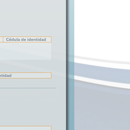
Cédula de identidad
ntidad