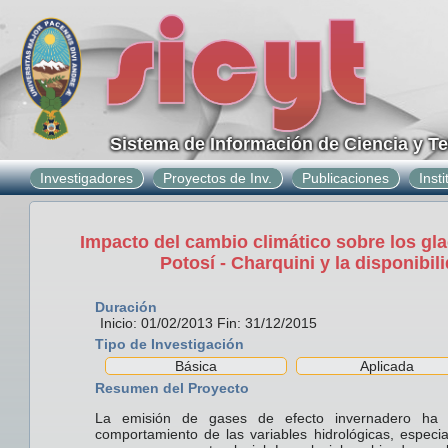
Sistema de Información de Ciencia y T
Investigadores
Proyectos de Inv.
Publicaciones
Inst
Impacto del cambio climático sobre los gl
Potosí - Charquini y la disponibi
Duración
Inicio: 01/02/2013 Fin: 31/12/2015
Tipo de Investigación
Básica
Aplicada
Resumen del Proyecto
La emisión de gases de efecto invernadero ha p
comportamiento de las variables hidrológicas, especi