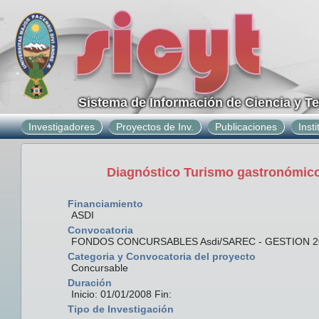
Sistema de Información de Ciencia y T
Investigadores
Proyectos de Inv.
Publicaciones
Inst
Diagnóstico Turismo gastronómico
Financiamiento
ASDI
Convocatoria
FONDOS CONCURSABLES Asdi/SAREC - GESTION 2
Categoria y Convocatoria del proyecto
Concursable
Duración
Inicio: 01/01/2008 Fin:
Tipo de Investigación