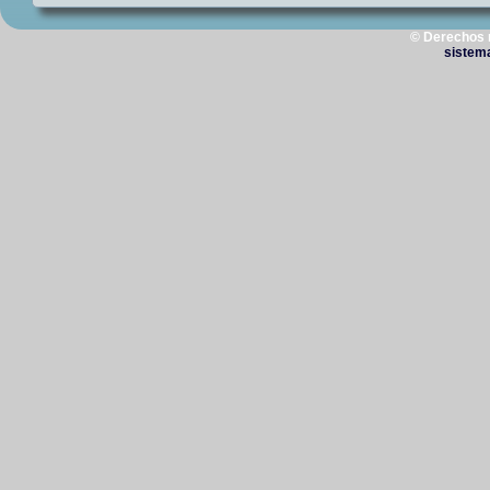
© Derechos 
sistem