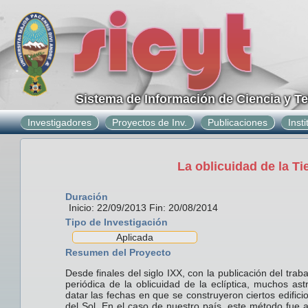
Sistema de Información de Ciencia y T
Investigadores
Proyectos de Inv.
Publicaciones
Inst
La oblicuidad de la T
Duración
Inicio: 22/09/2013 Fin: 20/08/2014
Tipo de Investigación
Aplicada
Resumen del Proyecto
Desde finales del siglo IXX, con la publicación del tra
periódica de la oblicuidad de la eclíptica, muchos a
datar las fechas en que se construyeron ciertos edifi
del Sol. En el caso de nuestro país, este método fue 