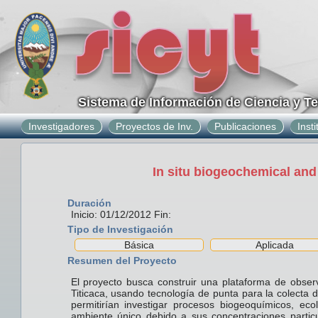
Sistema de Información de Ciencia y T
Investigadores
Proyectos de Inv.
Publicaciones
Inst
In situ biogeochemical and 
Duración
Inicio: 01/12/2012 Fin:
Tipo de Investigación
Básica
Aplicada
Resumen del Proyecto
El proyecto busca construir una plataforma de observ
Titicaca, usando tecnología de punta para la colecta 
permitirían investigar procesos biogeoquímicos, eco
ambiente único debido a sus concentraciones particu