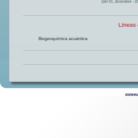
(del 01, diciembre - 2
Lineas 
Biogeoquímica acuántica
© Derechos 
sistem