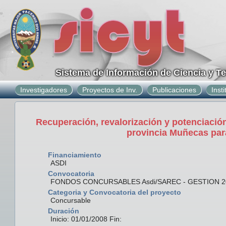
Sistema de Información de Ciencia y T
Investigadores
Proyectos de Inv.
Publicaciones
Inst
Recuperación, revalorización y potenciación 
provincia Muñecas para
Financiamiento
ASDI
Convocatoria
FONDOS CONCURSABLES Asdi/SAREC - GESTION 2
Categoria y Convocatoria del proyecto
Concursable
Duración
Inicio: 01/01/2008 Fin: