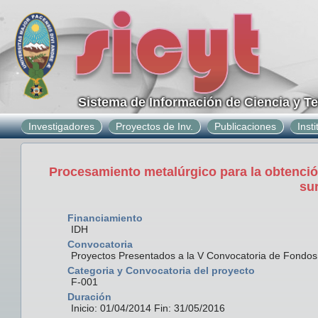
Sistema de Información de Ciencia y T
Investigadores
Proyectos de Inv.
Publicaciones
Inst
Procesamiento metalúrgico para la obtención
su
Financiamiento
IDH
Convocatoria
Proyectos Presentados a la V Convocatoria de Fondo
Categoria y Convocatoria del proyecto
F-001
Duración
Inicio: 01/04/2014 Fin: 31/05/2016