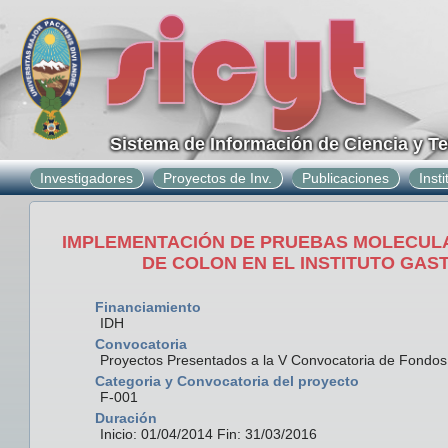
Sistema de Información de Ciencia y T
Investigadores
Proyectos de Inv.
Publicaciones
Inst
IMPLEMENTACIÓN DE PRUEBAS MOLECULA
DE COLON EN EL INSTITUTO GA
Financiamiento
IDH
Convocatoria
Proyectos Presentados a la V Convocatoria de Fondo
Categoria y Convocatoria del proyecto
F-001
Duración
Inicio: 01/04/2014 Fin: 31/03/2016