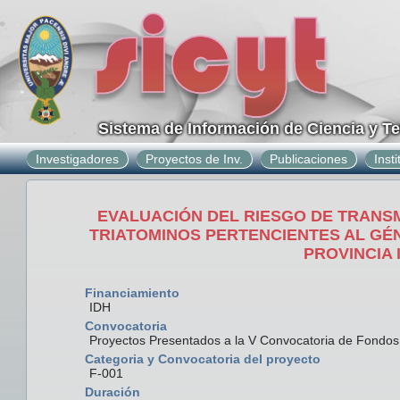
Sistema de Información de Ciencia y T
Investigadores
Proyectos de Inv.
Publicaciones
Inst
EVALUACIÓN DEL RIESGO DE TRANS
TRIATOMINOS PERTENCIENTES AL GÉN
PROVINCIA 
Financiamiento
IDH
Convocatoria
Proyectos Presentados a la V Convocatoria de Fondo
Categoria y Convocatoria del proyecto
F-001
Duración