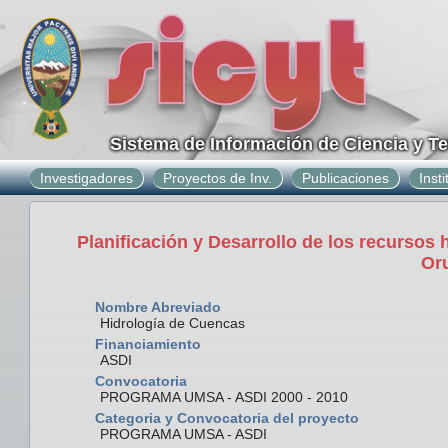
Sistema de Información de Ciencia y T
Investigadores
Proyectos de Inv.
Publicaciones
Inst
Planificación y Desarrollo de los recursos 
Oru
Nombre Abreviado
Hidrología de Cuencas
Financiamiento
ASDI
Convocatoria
PROGRAMA UMSA - ASDI 2000 - 2010
Categoria y Convocatoria del proyecto
PROGRAMA UMSA - ASDI