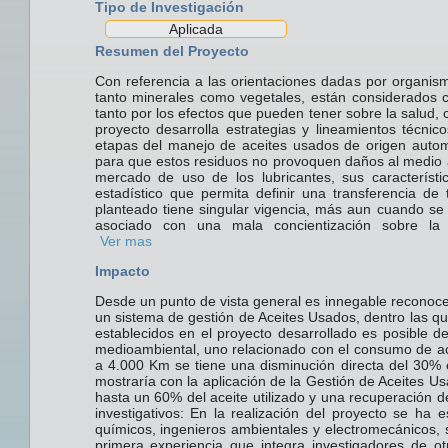
Tipo de Investigación
Aplicada
Resumen del Proyecto
Con referencia a las orientaciones dadas por organis
tanto minerales como vegetales, están considerados c
tanto por los efectos que pueden tener sobre la salud,
proyecto desarrolla estrategias y lineamientos técn
etapas del manejo de aceites usados de origen automo
para que estos residuos no provoquen daños al medio a
mercado de uso de los lubricantes, sus característi
estadístico que permita definir una transferencia de
planteado tiene singular vigencia, más aun cuando se 
asociado con una mala concientización sobre la r
Ver mas
Impacto
Desde un punto de vista general es innegable reconocer
un sistema de gestión de Aceites Usados, dentro las qu
establecidos en el proyecto desarrollado es posible de
medioambiental, uno relacionado con el consumo de ac
a 4.000 Km se tiene una disminución directa del 30% 
mostraría con la aplicación de la Gestión de Aceites U
hasta un 60% del aceite utilizado y una recuperación d
investigativos: En la realización del proyecto se ha 
químicos, ingenieros ambientales y electromecánicos, 
primera experiencia que integra investigadores de ot