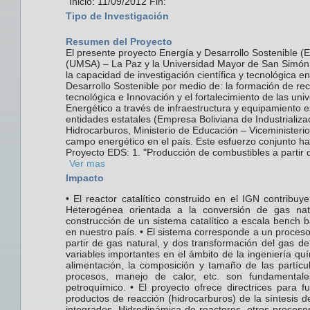
Inicio: 11/09/2012 Fin:
Tipo de Investigación
Resumen del Proyecto
El presente proyecto Energía y Desarrollo Sostenible (
(UMSA) – La Paz y la Universidad Mayor de San Simón 
la capacidad de investigación científica y tecnológica 
Desarrollo Sostenible por medio de: la formación de recu
tecnológica e Innovación y el fortalecimiento de las un
Energético a través de infraestructura y equipamiento 
entidades estatales (Empresa Boliviana de Industrializa
Hidrocarburos, Ministerio de Educación – Viceministerio 
campo energético en el país. Este esfuerzo conjunto ha 
Proyecto EDS: 1. "Producción de combustibles a partir d
Ver mas
Impacto
• El reactor catalítico construido en el IGN contribuy
Heterogénea orientada a la conversión de gas na
construcción de un sistema catalítico a escala bench 
en nuestro país. • El sistema corresponde a un proces
partir de gas natural, y dos transformación del gas de
variables importantes en el ámbito de la ingeniería qu
alimentación, la composición y tamaño de las partícula
procesos, manejo de calor, etc. son fundamentale
petroquímico. • El proyecto ofrece directrices para f
productos de reacción (hidrocarburos) de la síntesis 
integrados, Hidrodinámica de reactores, otros proces