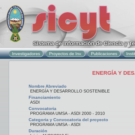
Sistema de Información de Ciencia y T
Investigadores
Proyectos de Inv.
Publicaciones
Inst
ENERGÍA Y DE
Nombre Abreviado
ENERGÍA Y DESARROLLO SOSTENIBLE
Financiamiento
ASDI
Convocatoria
PROGRAMA UMSA - ASDI 2000 - 2010
Categoria y Convocatoria del proyecto
PROGRAMA UMSA - ASDI
Duración