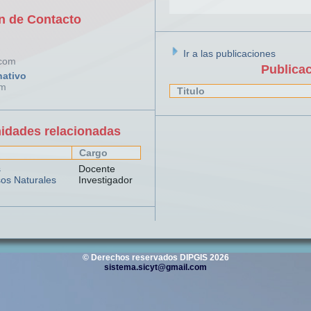
n de Contacto
Ir a las publicaciones
.com
Publica
nativo
om
Titulo
nidades relacionadas
Cargo
s
Docente
os Naturales
Investigador
© Derechos reservados DIPGIS 2026
sistema.sicyt@gmail.com