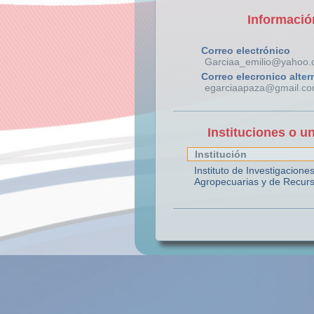
Informació
Correo electrónico
Garciaa_emilio@yahoo
Correo elecronico alter
egarciaapaza@gmail.c
Instituciones o u
Institución
Instituto de Investigacione
Agropecuarias y de Recurs