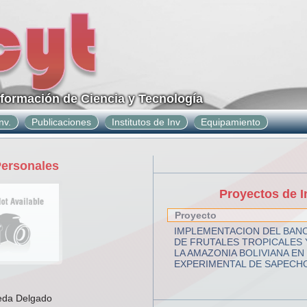
nformación de Ciencia y Tecnología
nv.
Publicaciones
Institutos de Inv
Equipamiento
Personales
Proyectos de I
Proyecto
IMPLEMENTACION DEL BAN
DE FRUTALES TROPICALES 
LA AMAZONIA BOLIVIANA EN
EXPERIMENTAL DE SAPECHO
eda Delgado