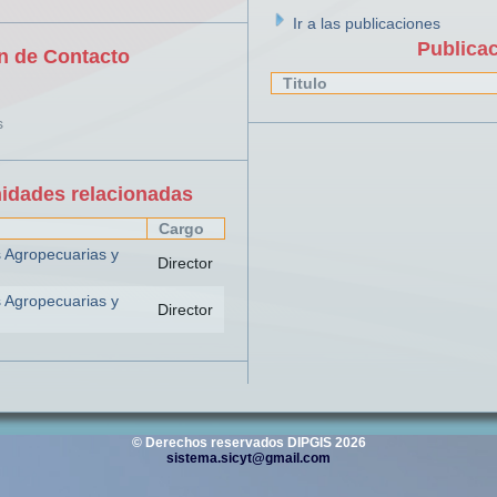
Ir a las publicaciones
Publica
n de Contacto
Titulo
s
nidades relacionadas
Cargo
s Agropecuarias y
Director
s Agropecuarias y
Director
© Derechos reservados DIPGIS 2026
sistema.sicyt@gmail.com