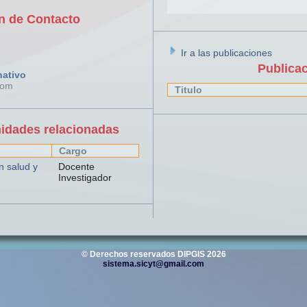
n de Contacto
Ir a las publicaciones
Publica
nativo
com
Titulo
nidades relacionadas
Cargo
n salud y
Docente
Investigador
© Derechos reservados DIPGIS 2026
sistema.sicyt@gmail.com