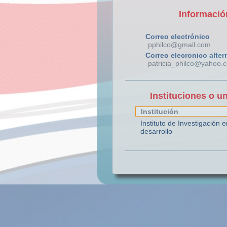
Informació
Correo electrónico
pphilco@gmail.com
Correo elecronico alter
patricia_philco@yahoo.
Instituciones o u
Institución
Instituto de Investigación e
desarrollo