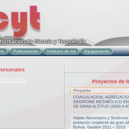
nformación de Ciencia y Tecnología
nv.
Publicaciones
Institutos de Inv
Equipamiento
Personales
Proyectos de I
Proyecto
COAGULACION, AGREGACIO
SINDROME METABOLICO EN
DE GRAN ALTITUD (3600 A 40
Hábito Alimentario y Síndrome
población residente de gran alt
Bolivia. Gestión 2011 – 2013