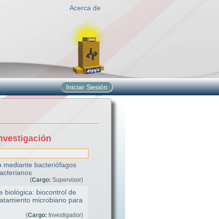
Acerca de
Iniciar Sesión
nvestigación
o mediante bacteriófagos
bacterianos
(
Cargo:
Supervisor)
biológica: biocontrol de
ratamiento microbiano para
(
Cargo:
Investigador)