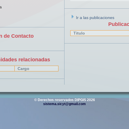
a
Ir a las publicaciones
Publica
Titulo
n de Contacto
nidades relacionadas
Cargo
© Derechos reservados DIPGIS 2026
sistema.sicyt@gmail.com