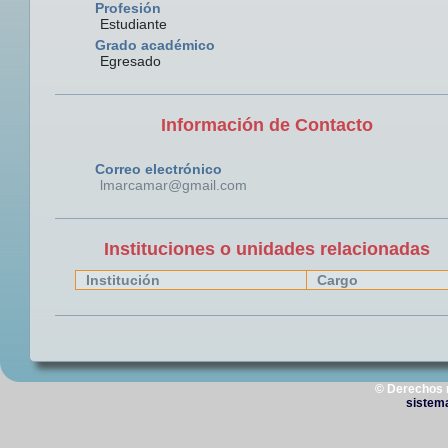
Profesión
Estudiante
Grado académico
Egresado
Información de Contacto
Correo electrónico
lmarcamar@gmail.com
Instituciones o unidades relacionadas
Institución
Cargo
© Derechos 
sistem