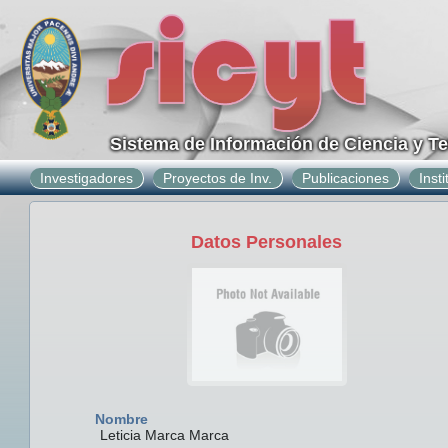
Sistema de Información de Ciencia y T
Investigadores
Proyectos de Inv.
Publicaciones
Inst
Datos Personales
Nombre
Leticia Marca Marca