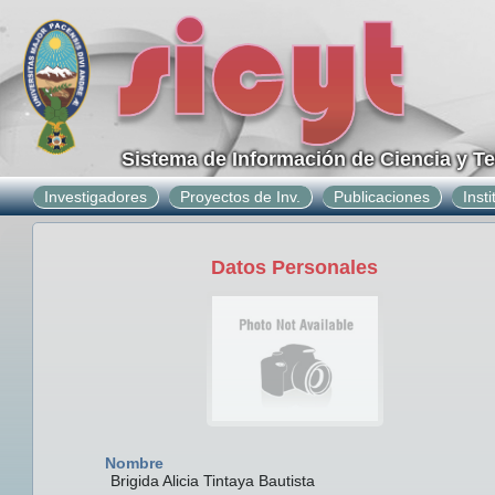
Sistema de Información de Ciencia y T
Investigadores
Proyectos de Inv.
Publicaciones
Inst
Datos Personales
Nombre
Brigida Alicia Tintaya Bautista