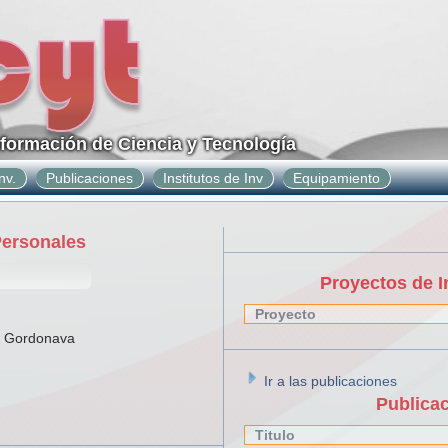
nformación de Ciencia y Tecnología
nv.
Publicaciones
Institutos de Inv
Equipamiento
Personales
Proyectos de I
Proyecto
a Gordonava
Ir a las publicaciones
Publica
Titulo