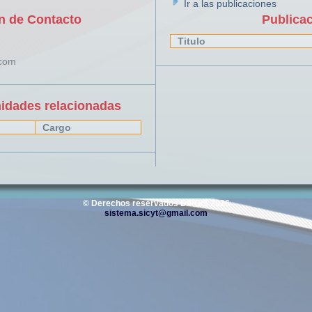
Ir a las publicaciones
n de Contacto
Publica
Titulo
.com
nidades relacionadas
Cargo
© Derechos reservados DIPGIS 2026
sistema.sicyt@gmail.com