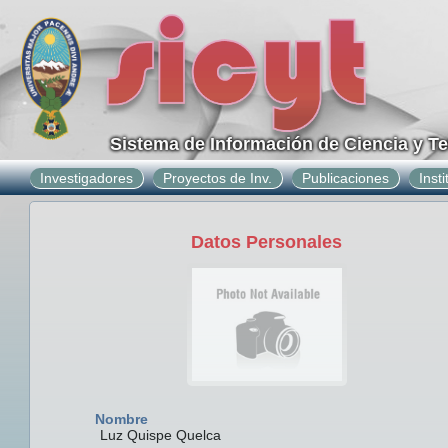
Sistema de Información de Ciencia y T
Investigadores
Proyectos de Inv.
Publicaciones
Inst
Datos Personales
Nombre
Luz Quispe Quelca