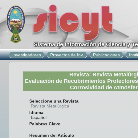
Sistema de Información de Ciencia y T
Investigadores
Proyectos de Inv.
Publicaciones
Inst
Revista: Revista Metalúrg
Evaluación de Recubrimientos Protectores
Corrosividad de Atmósfe
Seleccione una Revista
Revista Metalúrgica
Idioma
Español
Palabras Clave
Resumen del Artículo